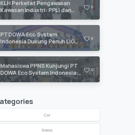
KLH Perketat Pengawasan
0
Kawasan Industri: PPLI dan
DESI Hadirkan Solusi
Kepatuhan Lingkungan
PT DOWA Eco System
0
Indonesia Dukung Penuh LIGA
ANAK MEGILAN 2026 U10–U12
untuk Pengembangan Talenta
Sepak Bola Usia Dini
Mahasiswa PPNS Kunjungi PT
0
DOWA Eco System Indonesia:
Belajar Pengolahan Limbah B3
Langsung dari Ahlinya
ategories
Csr
News