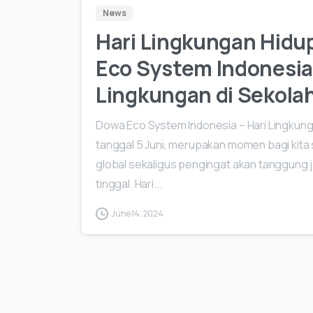
News
Hari Lingkungan Hidu
Eco System Indonesia
Lingkungan di Sekola
Dowa Eco System Indonesia – Hari Lingkung
tanggal 5 Juni, merupakan momen bagi kita
global sekaligus pengingat akan tanggung 
tinggal. Hari...
June 14, 2024