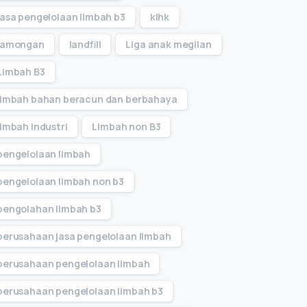
jasa pengelolaan limbah b3
klhk
lamongan
landfill
Liga anak megilan
Limbah B3
limbah bahan beracun dan berbahaya
limbah industri
Limbah non B3
pengelolaan limbah
pengelolaan limbah non b3
pengolahan limbah b3
perusahaan jasa pengelolaan limbah
perusahaan pengelolaan limbah
perusahaan pengelolaan limbah b3