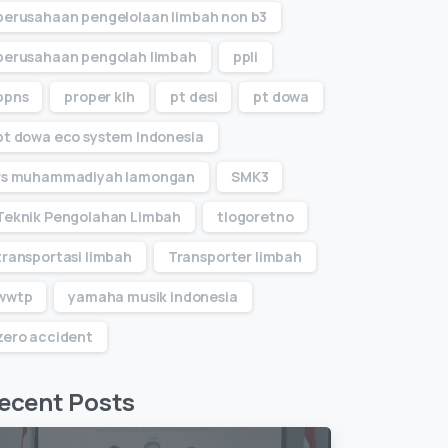
perusahaan pengelolaan limbah non b3
perusahaan pengolah limbah
ppli
ppns
proper klh
pt desi
pt dowa
pt dowa eco system Indonesia
rs muhammadiyah lamongan
SMK3
Teknik Pengolahan Limbah
tlogoretno
transportasi limbah
Transporter limbah
wwtp
yamaha musik indonesia
zero accident
ecent Posts