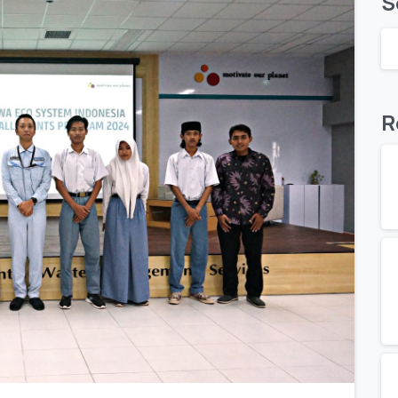
S
R
0