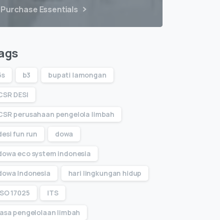
Purchase Essentials
ags
5s
b3
bupati lamongan
CSR DESI
CSR perusahaan pengelola limbah
desi fun run
dowa
dowa eco system indonesia
dowa Indonesia
hari lingkungan hidup
ISO 17025
ITS
jasa pengelolaan limbah