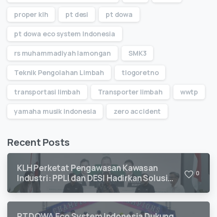
proper klh
pt desi
pt dowa
pt dowa eco system Indonesia
rs muhammadiyah lamongan
SMK3
Teknik Pengolahan Limbah
tlogoretno
transportasi limbah
Transporter limbah
wwtp
yamaha musik indonesia
zero accident
Recent Posts
KLH Perketat Pengawasan Kawasan
0
Industri: PPLI dan DESI Hadirkan Solusi
Kepatuhan Lingkungan
PT DOWA Eco System Indonesia Dukung