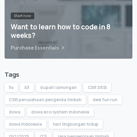
Start now
Want to learn how to code in 8
weeks?
Purchase Essentials
Tags
5s
b3
bupati lamongan
CSR DESI
CSR perusahaan pengelola limbah
desi fun run
dowa
dowa eco system indonesia
dowa Indonesia
hari lingkungan hidup
ISO 17025
ITS
jasa pengelolaan limbah