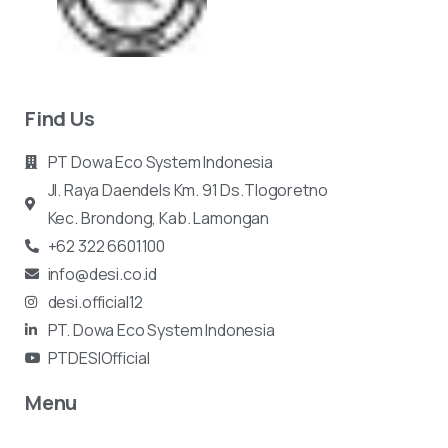
Find Us
PT Dowa Eco System Indonesia
Jl. Raya Daendels Km. 91 Ds.Tlogoretno
Kec.
Brondong, Kab. Lamongan
+62 322 6601100
info@desi.co.id
desi.official12
PT. Dowa Eco System Indonesia
PTDESIOfficial
Menu