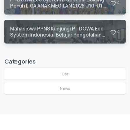
0
Penuh LIGA ANAK MEGILAN 2026 U10–U12
untuk Pengembangan Talenta Sepak Bola
Usia Dini
Mahasiswa PPNS Kunjungi PT DOWA Eco
0
System Indonesia: Belajar Pengolahan
Limbah B3 Langsung dari Ahlinya
Categories
Csr
News