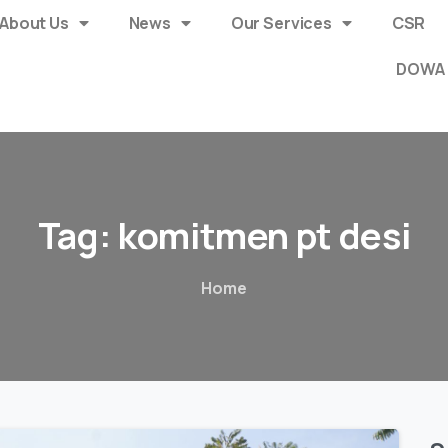
About Us
News
Our Services
CSR
DOWA 
Tag:
komitmen
pt
desi
Home