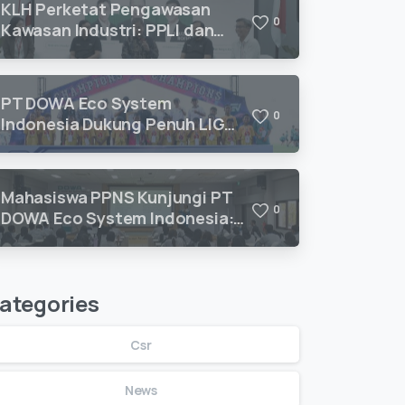
KLH Perketat Pengawasan
0
Kawasan Industri: PPLI dan
DESI Hadirkan Solusi
Kepatuhan Lingkungan
PT DOWA Eco System
0
Indonesia Dukung Penuh LIGA
ANAK MEGILAN 2026 U10–U12
untuk Pengembangan Talenta
Sepak Bola Usia Dini
Mahasiswa PPNS Kunjungi PT
0
DOWA Eco System Indonesia:
Belajar Pengolahan Limbah B3
Langsung dari Ahlinya
ategories
Csr
News