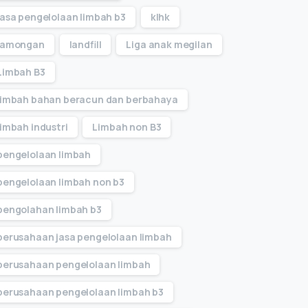
jasa pengelolaan limbah b3
klhk
lamongan
landfill
Liga anak megilan
Limbah B3
limbah bahan beracun dan berbahaya
limbah industri
Limbah non B3
pengelolaan limbah
pengelolaan limbah non b3
pengolahan limbah b3
perusahaan jasa pengelolaan limbah
perusahaan pengelolaan limbah
perusahaan pengelolaan limbah b3