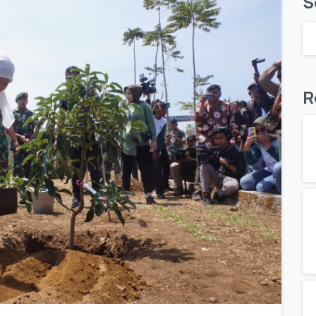
S
R
0