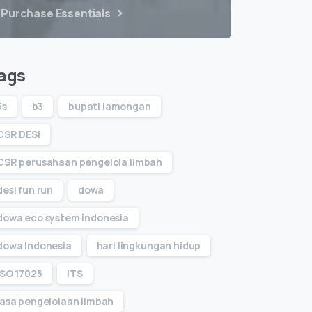
Purchase Essentials
ags
5s
b3
bupati lamongan
CSR DESI
CSR perusahaan pengelola limbah
desi fun run
dowa
dowa eco system indonesia
dowa Indonesia
hari lingkungan hidup
ISO 17025
ITS
jasa pengelolaan limbah