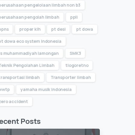
perusahaan pengelolaan limbah non b3
perusahaan pengolah limbah
ppli
ppns
proper klh
pt desi
pt dowa
pt dowa eco system Indonesia
rs muhammadiyah lamongan
SMK3
Teknik Pengolahan Limbah
tlogoretno
transportasi limbah
Transporter limbah
wwtp
yamaha musik indonesia
zero accident
ecent Posts