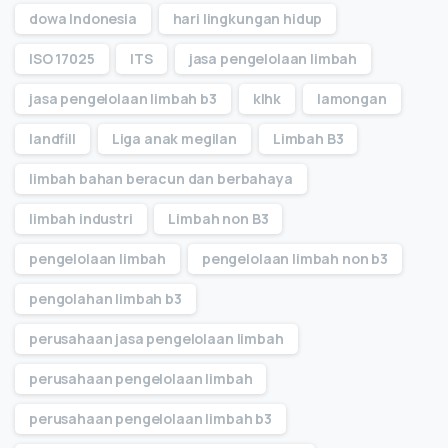
dowa Indonesia
hari lingkungan hidup
ISO 17025
ITS
jasa pengelolaan limbah
jasa pengelolaan limbah b3
klhk
lamongan
landfill
Liga anak megilan
Limbah B3
limbah bahan beracun dan berbahaya
limbah industri
Limbah non B3
pengelolaan limbah
pengelolaan limbah non b3
pengolahan limbah b3
perusahaan jasa pengelolaan limbah
perusahaan pengelolaan limbah
perusahaan pengelolaan limbah b3