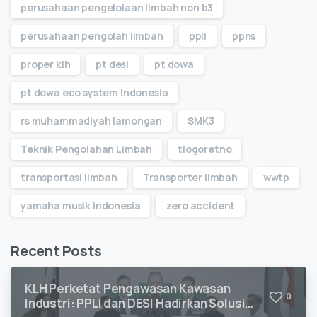
perusahaan pengelolaan limbah non b3
perusahaan pengolah limbah
ppli
ppns
proper klh
pt desi
pt dowa
pt dowa eco system Indonesia
rs muhammadiyah lamongan
SMK3
Teknik Pengolahan Limbah
tlogoretno
transportasi limbah
Transporter limbah
wwtp
yamaha musik indonesia
zero accident
Recent Posts
KLH Perketat Pengawasan Kawasan
0
Industri: PPLI dan DESI Hadirkan Solusi