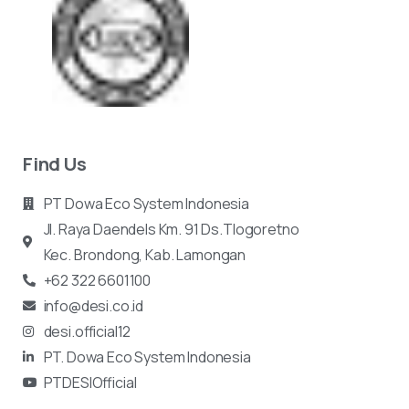
Find Us
PT Dowa Eco System Indonesia
Jl. Raya Daendels Km. 91 Ds.Tlogoretno
Kec.
Brondong, Kab. Lamongan
+62 322 6601100
info@desi.co.id
desi.official12
PT. Dowa Eco System Indonesia
PTDESIOfficial