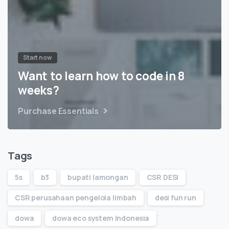
Start now
Want to learn how to code in 8
weeks?
Purchase Essentials
Tags
5s
b3
bupati lamongan
CSR DESI
CSR perusahaan pengelola limbah
desi fun run
dowa
dowa eco system indonesia