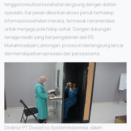
hingga konsultasi kesehatan langsung dengan dokter
spesialis. Karyawan diberikan akses penuh terhadap
informasi kesehatan mereka, termasuk rekomendasi
untuk menjaga pola hidup sehat. Dengan dukungan
tenaga medis yang berpengalaman dari RS
Muhammadiyah Lamongan, proses ini berlangsung lancar
dan mendapatkan apresiasi dari para peserta.
Direktur PT Dowa Eco System Indonesia, dalam