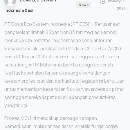
January 15,
News
2025
Indonesia Desi
PT Dowa Eco System Indonesia (PT DESI) – Perusahaan
pengelolaan limbah B3 dan Non B3 terintegrasi kembali
menunjukkan komitmennya terhadap kesejahteraan
karyawan melalui pelaksanaan Medical Check-Up (MCU)
pada 10 Januari 2025. Acara ini diselenggarakan bekerja
sama dengan RS Muhammadiyah Lamongan, sebuah
fasilitas kesehatan terkemuka yang dikenal dengan
layanan profesional dan berkualitas. Kegiatan ini bertujuan
untuk memastikan kesehatan fisik karyawan tetap optimal
sehingga mereka dapat bekerja dengan produktivitas
yang tinggi.
Proses MCU ini mencakup berbagai tahapan
pemeriksaan, mulai dari tes darah, analisis fungsi organ,