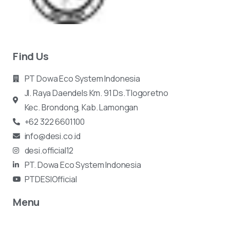
Find Us
PT Dowa Eco System Indonesia
Jl. Raya Daendels Km. 91 Ds.Tlogoretno
Kec.
Brondong, Kab. Lamongan
+62 322 6601100
info@desi.co.id
desi.official12
PT. Dowa Eco System Indonesia
PTDESIOfficial
Menu