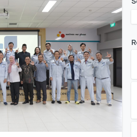
S
R
0