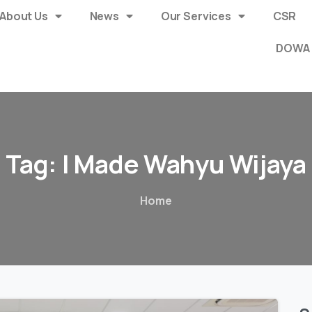
About Us
News
Our Services
CSR
DOWA 
Tag:
I
Made
Wahyu
Wijaya
Home