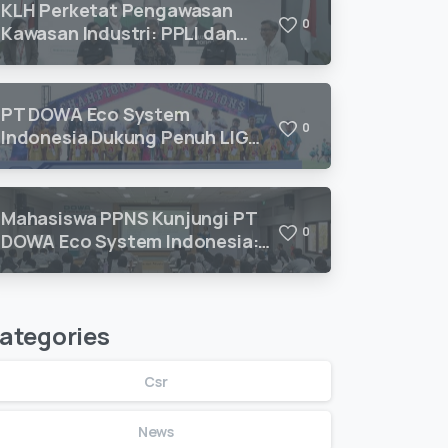
KLH Perketat Pengawasan
0
Kawasan Industri: PPLI dan
DESI Hadirkan Solusi
Kepatuhan Lingkungan
PT DOWA Eco System
0
Indonesia Dukung Penuh LIGA
ANAK MEGILAN 2026 U10–U12
untuk Pengembangan Talenta
Sepak Bola Usia Dini
Mahasiswa PPNS Kunjungi PT
0
DOWA Eco System Indonesia:
Belajar Pengolahan Limbah B3
Langsung dari Ahlinya
ategories
Csr
News