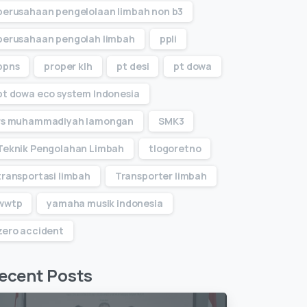
perusahaan pengelolaan limbah non b3
perusahaan pengolah limbah
ppli
ppns
proper klh
pt desi
pt dowa
pt dowa eco system Indonesia
rs muhammadiyah lamongan
SMK3
Teknik Pengolahan Limbah
tlogoretno
transportasi limbah
Transporter limbah
wwtp
yamaha musik indonesia
zero accident
ecent Posts