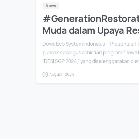
News
#GenerationRestorati
Muda dalam Upaya Res
Dowa Eco System Indonesia – Presentasi Fi
puncak sekaligus akhir dari program “Dowa
“DESI SGP 2024,” yang diselenggarakan ole
August 1, 2024