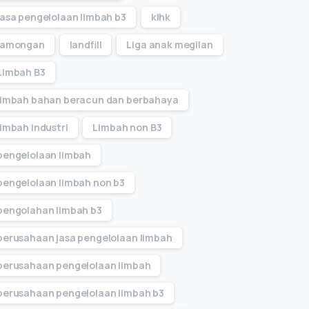
jasa pengelolaan limbah b3
klhk
lamongan
landfill
Liga anak megilan
Limbah B3
limbah bahan beracun dan berbahaya
limbah industri
Limbah non B3
pengelolaan limbah
pengelolaan limbah non b3
pengolahan limbah b3
perusahaan jasa pengelolaan limbah
perusahaan pengelolaan limbah
perusahaan pengelolaan limbah b3