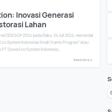
on: Inovasi Generasi
torasi Lahan
nal DESI SGP 2024 pada Rabu, 24 Juli 2024, menandai
 Eco System Indonesia Small Grants Program” atau
h PT Dowa Eco System Indonesia...
Read more
S
S