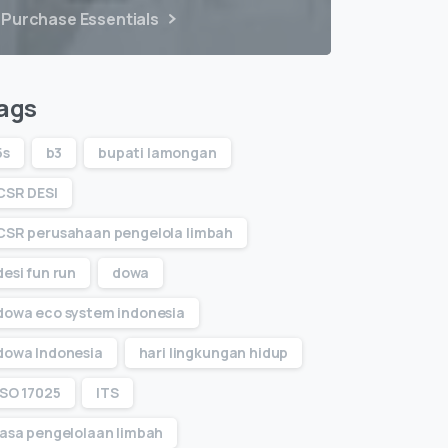
Purchase Essentials
ags
5s
b3
bupati lamongan
CSR DESI
CSR perusahaan pengelola limbah
desi fun run
dowa
dowa eco system indonesia
dowa Indonesia
hari lingkungan hidup
ISO 17025
ITS
jasa pengelolaan limbah