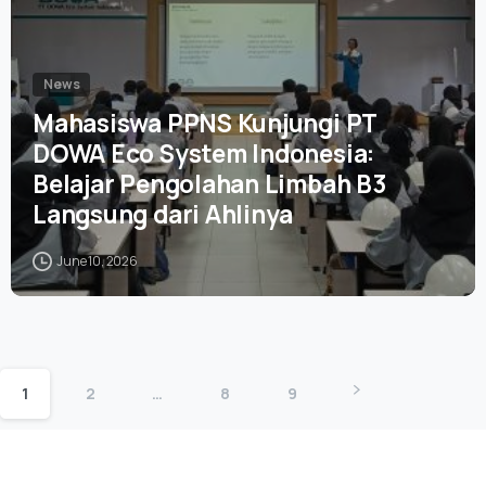
News
Mahasiswa PPNS Kunjungi PT
DOWA Eco System Indonesia:
Belajar Pengolahan Limbah B3
Langsung dari Ahlinya
June 10, 2026
1
2
…
8
9