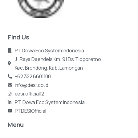
Find Us
PT Dowa Eco System Indonesia
Jl. Raya Daendels Km. 91 Ds.Tlogoretno
Kec.
Brondong, Kab. Lamongan
+62 322 6601100
info@desi.co.id
desi.official12
PT. Dowa Eco System Indonesia
PTDESIOfficial
Menu