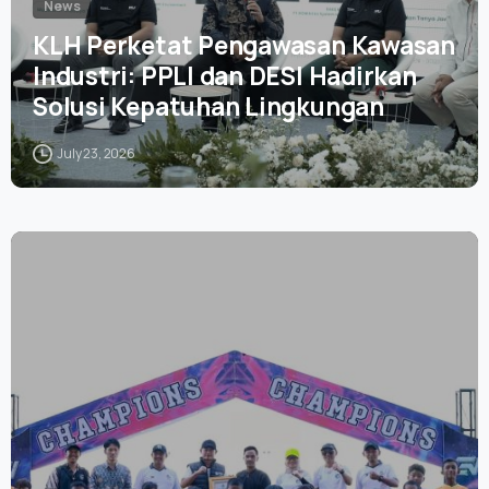
News
KLH Perketat Pengawasan Kawasan
Industri: PPLI dan DESI Hadirkan
Solusi Kepatuhan Lingkungan
July 23, 2026
0