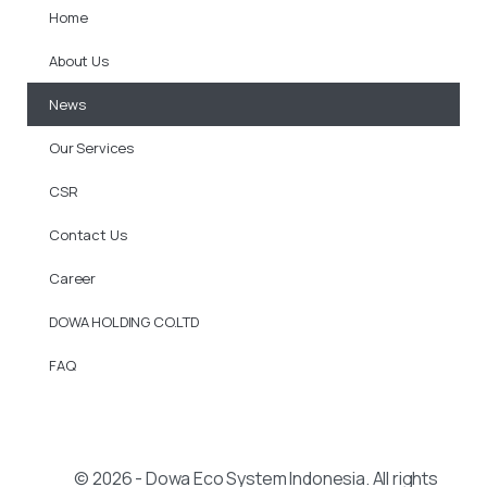
Home
About Us
News
Our Services
CSR
Contact Us
Career
DOWA HOLDING CO.LTD
FAQ
© 2026 - Dowa Eco System Indonesia. All rights