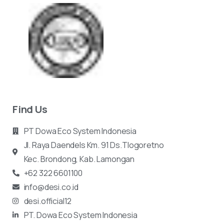
Find Us
PT Dowa Eco System Indonesia
Jl. Raya Daendels Km. 91 Ds.Tlogoretno
Kec.
Brondong, Kab. Lamongan
+62 322 6601100
info@desi.co.id
desi.official12
PT. Dowa Eco System Indonesia