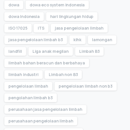
dowa
dowa eco system indonesia
dowa Indonesia
hari lingkungan hidup
ISO 17025
ITS
jasa pengelolaan limbah
jasa pengelolaan limbah b3
klhk
lamongan
landfill
Liga anak megilan
Limbah B3
limbah bahan beracun dan berbahaya
limbah industri
Limbah non B3
pengelolaan limbah
pengelolaan limbah non b3
pengolahan limbah b3
perusahaan jasa pengelolaan limbah
perusahaan pengelolaan limbah