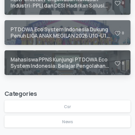
0
Industri: PPLI dan DESI Hadirkan Solusi
Kepatuhan Lingkungan
PT DOWA Eco System Indonesia Dukung
0
Penuh LIGA ANAK MEGILAN 2026 U10–U12
untuk Pengembangan Talenta Sepak Bola
Usia Dini
Mahasiswa PPNS Kunjungi PT DOWA Eco
0
System Indonesia: Belajar Pengolahan
Limbah B3 Langsung dari Ahlinya
Categories
Csr
News