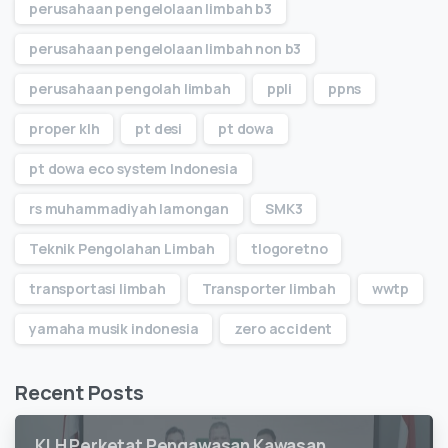
perusahaan pengelolaan limbah b3
perusahaan pengelolaan limbah non b3
perusahaan pengolah limbah
ppli
ppns
proper klh
pt desi
pt dowa
pt dowa eco system Indonesia
rs muhammadiyah lamongan
SMK3
Teknik Pengolahan Limbah
tlogoretno
transportasi limbah
Transporter limbah
wwtp
yamaha musik indonesia
zero accident
Recent Posts
KLH Perketat Pengawasan Kawasan