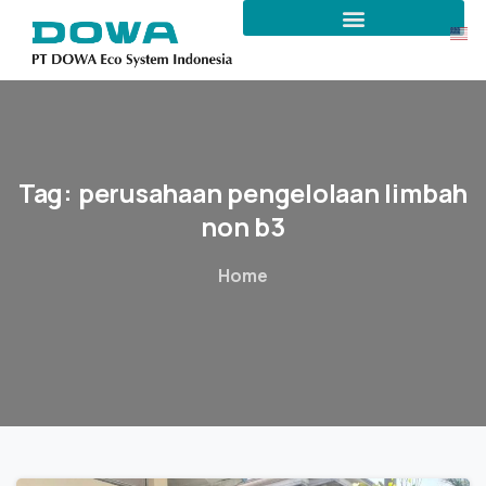
Tag:
perusahaan
pengelolaan
limbah
non
b3
Home