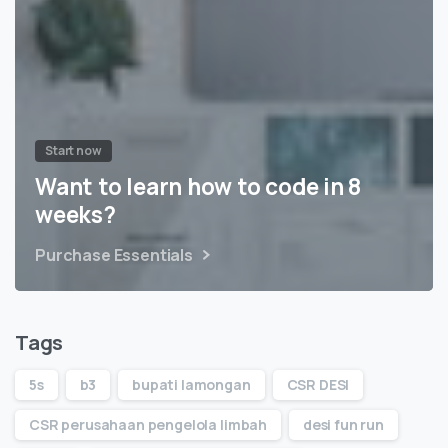
Start now
Want to learn how to code in 8
weeks?
Purchase Essentials
Tags
5s
b3
bupati lamongan
CSR DESI
CSR perusahaan pengelola limbah
desi fun run