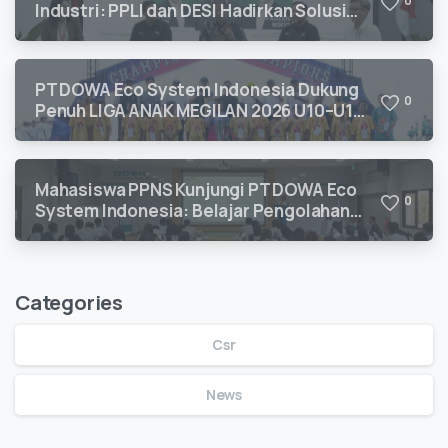
0
Industri: PPLI dan DESI Hadirkan Solusi
Kepatuhan Lingkungan
PT DOWA Eco System Indonesia Dukung
0
Penuh LIGA ANAK MEGILAN 2026 U10–U12
untuk Pengembangan Talenta Sepak Bola
Usia Dini
Mahasiswa PPNS Kunjungi PT DOWA Eco
0
System Indonesia: Belajar Pengolahan
Limbah B3 Langsung dari Ahlinya
Categories
Csr
News