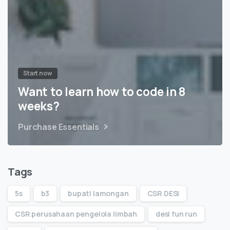
Start now
Want to learn how to code in 8
weeks?
Purchase Essentials
Tags
5s
b3
bupati lamongan
CSR DESI
CSR perusahaan pengelola limbah
desi fun run