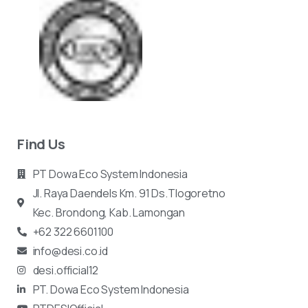
Find Us
PT Dowa Eco System Indonesia
Jl. Raya Daendels Km. 91 Ds.Tlogoretno
Kec.
Brondong, Kab. Lamongan
+62 322 6601100
info@desi.co.id
desi.official12
PT. Dowa Eco System Indonesia