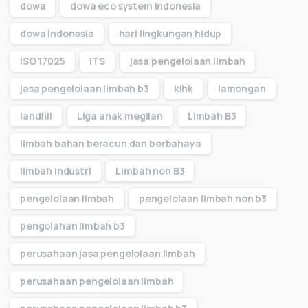
dowa
dowa eco system indonesia
dowa Indonesia
hari lingkungan hidup
ISO 17025
ITS
jasa pengelolaan limbah
jasa pengelolaan limbah b3
klhk
lamongan
landfill
Liga anak megilan
Limbah B3
limbah bahan beracun dan berbahaya
limbah industri
Limbah non B3
pengelolaan limbah
pengelolaan limbah non b3
pengolahan limbah b3
perusahaan jasa pengelolaan limbah
perusahaan pengelolaan limbah