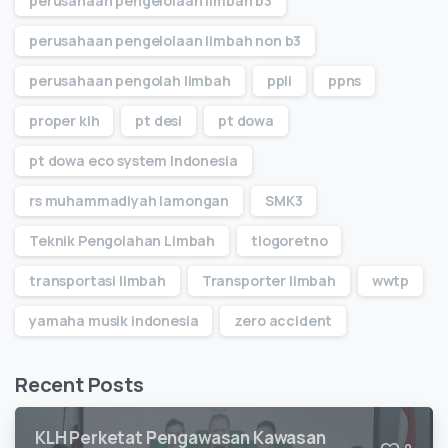
perusahaan pengelolaan limbah b3
perusahaan pengelolaan limbah non b3
perusahaan pengolah limbah
ppli
ppns
proper klh
pt desi
pt dowa
pt dowa eco system Indonesia
rs muhammadiyah lamongan
SMK3
Teknik Pengolahan Limbah
tlogoretno
transportasi limbah
Transporter limbah
wwtp
yamaha musik indonesia
zero accident
Recent Posts
KLH Perketat Pengawasan Kawasan