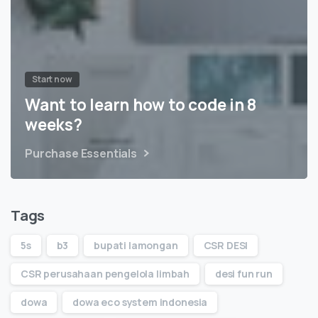
Start now
Want to learn how to code in 8
weeks?
Purchase Essentials
Tags
5s
b3
bupati lamongan
CSR DESI
CSR perusahaan pengelola limbah
desi fun run
dowa
dowa eco system indonesia