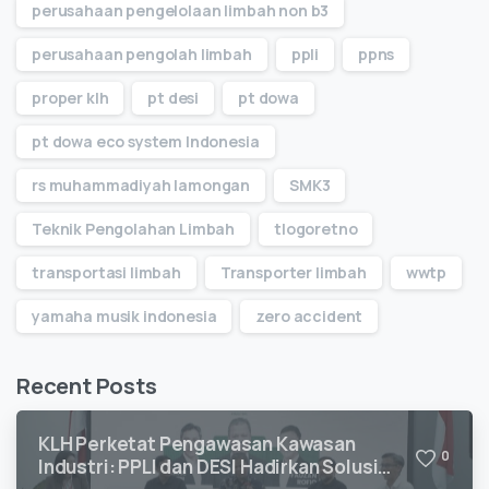
perusahaan pengelolaan limbah non b3
perusahaan pengolah limbah
ppli
ppns
proper klh
pt desi
pt dowa
pt dowa eco system Indonesia
rs muhammadiyah lamongan
SMK3
Teknik Pengolahan Limbah
tlogoretno
transportasi limbah
Transporter limbah
wwtp
yamaha musik indonesia
zero accident
Recent Posts
KLH Perketat Pengawasan Kawasan
0
Industri: PPLI dan DESI Hadirkan Solusi