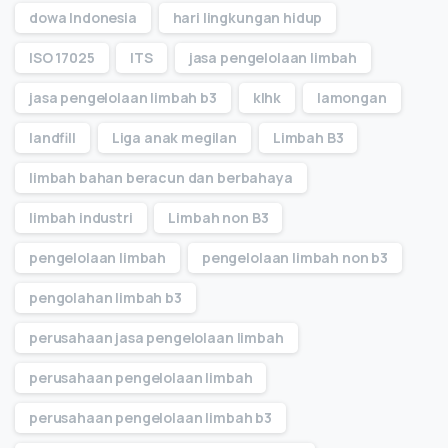
dowa Indonesia
hari lingkungan hidup
ISO 17025
ITS
jasa pengelolaan limbah
jasa pengelolaan limbah b3
klhk
lamongan
landfill
Liga anak megilan
Limbah B3
limbah bahan beracun dan berbahaya
limbah industri
Limbah non B3
pengelolaan limbah
pengelolaan limbah non b3
pengolahan limbah b3
perusahaan jasa pengelolaan limbah
perusahaan pengelolaan limbah
perusahaan pengelolaan limbah b3