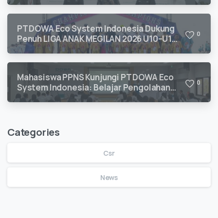
Kepatuhan Lingkungan
PT DOWA Eco System Indonesia Dukung
0
Penuh LIGA ANAK MEGILAN 2026 U10–U12
untuk Pengembangan Talenta Sepak Bola
Usia Dini
Mahasiswa PPNS Kunjungi PT DOWA Eco
0
System Indonesia: Belajar Pengolahan
Limbah B3 Langsung dari Ahlinya
Categories
Csr
News