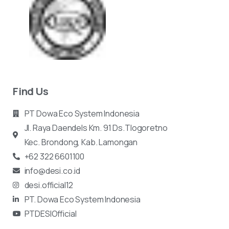
Find Us
PT Dowa Eco System Indonesia
Jl. Raya Daendels Km. 91 Ds.Tlogoretno
Kec.
Brondong, Kab. Lamongan
+62 322 6601100
info@desi.co.id
desi.official12
PT. Dowa Eco System Indonesia
PTDESIOfficial