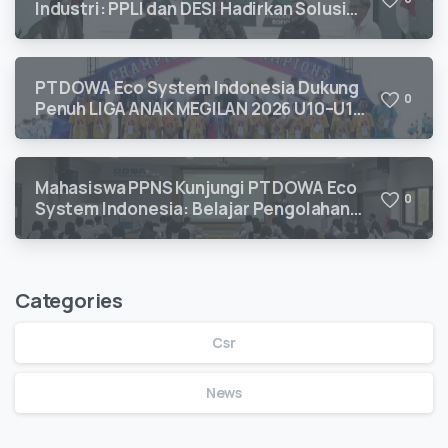
Industri: PPLI dan DESI Hadirkan Solusi
Kepatuhan Lingkungan
PT DOWA Eco System Indonesia Dukung
0
Penuh LIGA ANAK MEGILAN 2026 U10–U12
untuk Pengembangan Talenta Sepak Bola
Usia Dini
Mahasiswa PPNS Kunjungi PT DOWA Eco
0
System Indonesia: Belajar Pengolahan
Limbah B3 Langsung dari Ahlinya
Categories
Csr
News