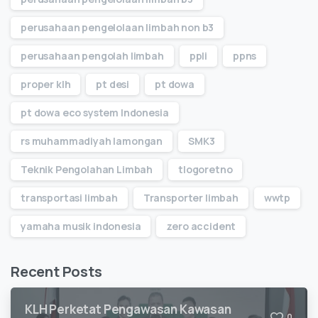
perusahaan pengelolaan limbah non b3
perusahaan pengolah limbah
ppli
ppns
proper klh
pt desi
pt dowa
pt dowa eco system Indonesia
rs muhammadiyah lamongan
SMK3
Teknik Pengolahan Limbah
tlogoretno
transportasi limbah
Transporter limbah
wwtp
yamaha musik indonesia
zero accident
Recent Posts
KLH Perketat Pengawasan Kawasan
0