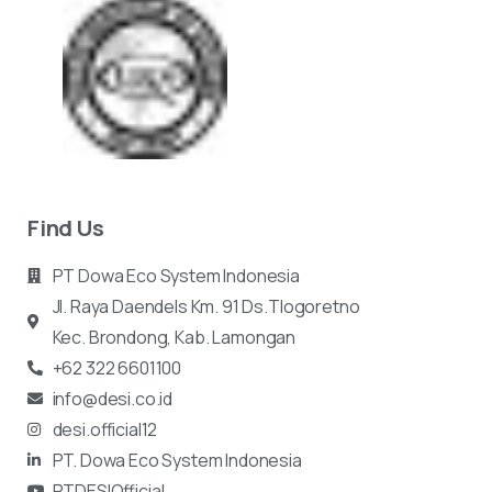
Find Us
PT Dowa Eco System Indonesia
Jl. Raya Daendels Km. 91 Ds.Tlogoretno
Kec.
Brondong, Kab. Lamongan
+62 322 6601100
info@desi.co.id
desi.official12
PT. Dowa Eco System Indonesia
PTDESIOfficial