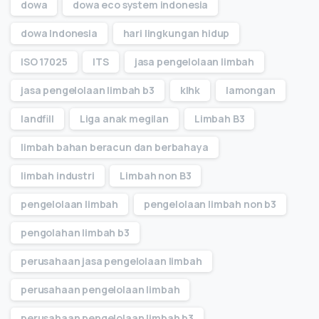
dowa
dowa eco system indonesia
dowa Indonesia
hari lingkungan hidup
ISO 17025
ITS
jasa pengelolaan limbah
jasa pengelolaan limbah b3
klhk
lamongan
landfill
Liga anak megilan
Limbah B3
limbah bahan beracun dan berbahaya
limbah industri
Limbah non B3
pengelolaan limbah
pengelolaan limbah non b3
pengolahan limbah b3
perusahaan jasa pengelolaan limbah
perusahaan pengelolaan limbah
perusahaan pengelolaan limbah b3