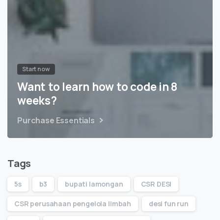
Start now
Want to learn how to code in 8
weeks?
Purchase Essentials
Tags
5s
b3
bupati lamongan
CSR DESI
CSR perusahaan pengelola limbah
desi fun run