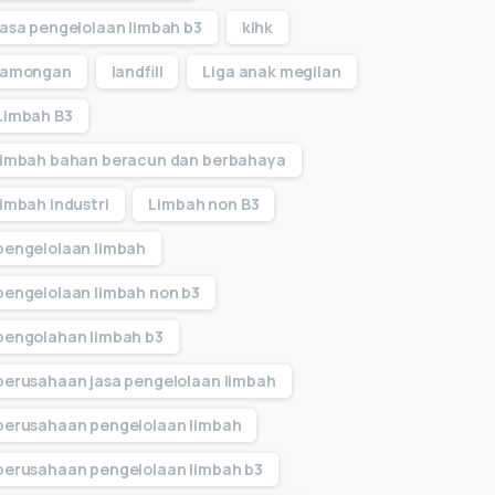
jasa pengelolaan limbah b3
klhk
lamongan
landfill
Liga anak megilan
Limbah B3
limbah bahan beracun dan berbahaya
limbah industri
Limbah non B3
pengelolaan limbah
pengelolaan limbah non b3
pengolahan limbah b3
perusahaan jasa pengelolaan limbah
perusahaan pengelolaan limbah
perusahaan pengelolaan limbah b3