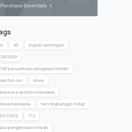
Purchase Essentials
ags
5s
b3
bupati lamongan
CSR DESI
CSR perusahaan pengelola limbah
desi fun run
dowa
dowa eco system indonesia
dowa Indonesia
hari lingkungan hidup
ISO 17025
ITS
jasa pengelolaan limbah