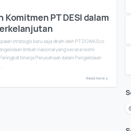
Dan Komitmen PT DESI dalam
erkelanjutan
ian strategis baru saja diraih oleh PT DOWA Eco
ngelolaan limbah nasional yang secara resmi
eringkat Kinerja Perusahaan dalam Pengelolaan
..
Read more
S
S