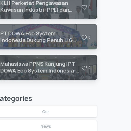
KLH Perketat Pengawasan
0
Kawasan Industri: PPLI dan
DESI Hadirkan Solusi
Kepatuhan Lingkungan
PT DOWA Eco System
0
Indonesia Dukung Penuh LIGA
ANAK MEGILAN 2026 U10–U12
untuk Pengembangan Talenta
Sepak Bola Usia Dini
Mahasiswa PPNS Kunjungi PT
0
DOWA Eco System Indonesia:
Belajar Pengolahan Limbah B3
Langsung dari Ahlinya
ategories
Csr
News