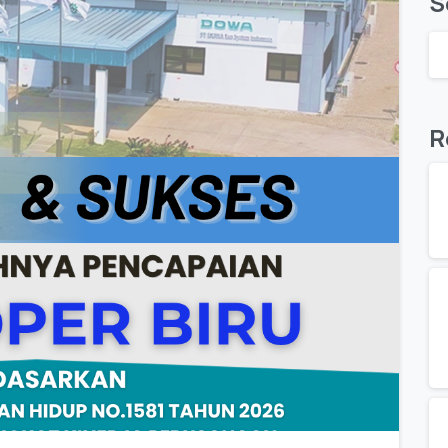
S
R
0