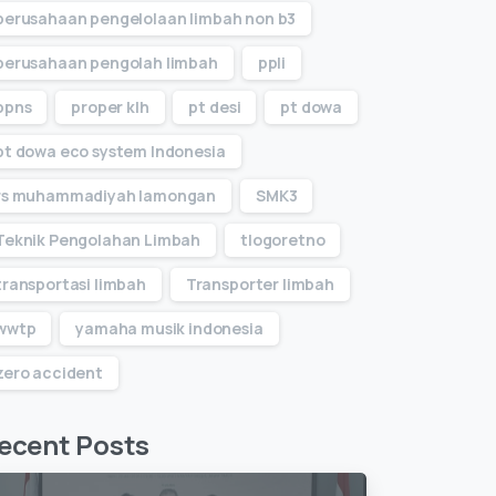
perusahaan pengelolaan limbah non b3
perusahaan pengolah limbah
ppli
ppns
proper klh
pt desi
pt dowa
pt dowa eco system Indonesia
rs muhammadiyah lamongan
SMK3
Teknik Pengolahan Limbah
tlogoretno
transportasi limbah
Transporter limbah
wwtp
yamaha musik indonesia
zero accident
ecent Posts