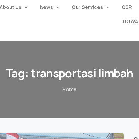
About Us
News
Our Services
CSR
DOWA 
Tag:
transportasi
limbah
Home