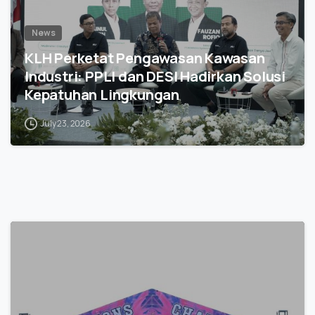
News
KLH Perketat Pengawasan Kawasan
Industri: PPLI dan DESI Hadirkan Solusi
Kepatuhan Lingkungan
July 23, 2026
0