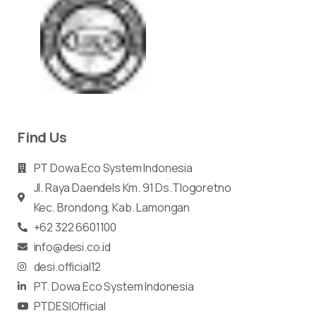
Find Us
PT Dowa Eco System Indonesia
Jl. Raya Daendels Km. 91 Ds.Tlogoretno
Kec.
Brondong, Kab. Lamongan
+62 322 6601100
info@desi.co.id
desi.official12
PT. Dowa Eco System Indonesia
PTDESIOfficial