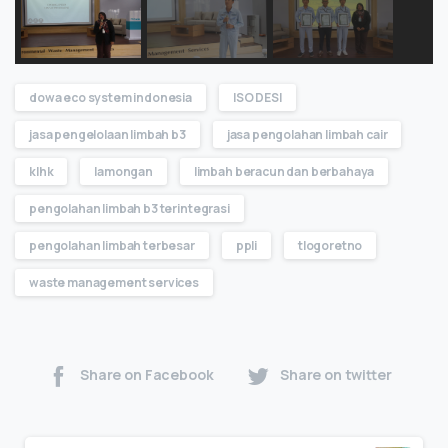
dowa eco system indonesia
ISO DESI
jasa pengelolaan limbah b3
jasa pengolahan limbah cair
klhk
lamongan
limbah beracun dan berbahaya
pengolahan limbah b3 terintegrasi
pengolahan limbah terbesar
ppli
tlogoretno
waste management services
Share on Facebook
Share on twitter