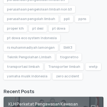
perusahaan pengelolaan limbah non b3
perusahaan pengolah limbah
ppli
ppns
proper klh
pt desi
pt dowa
pt dowa eco system Indonesia
rs muhammadiyah lamongan
SMK3
Teknik Pengolahan Limbah
tlogoretno
transportasi limbah
Transporter limbah
wwtp
yamaha musik indonesia
zero accident
Recent Posts
KLH Perketat Pengawasan Kawasan
0