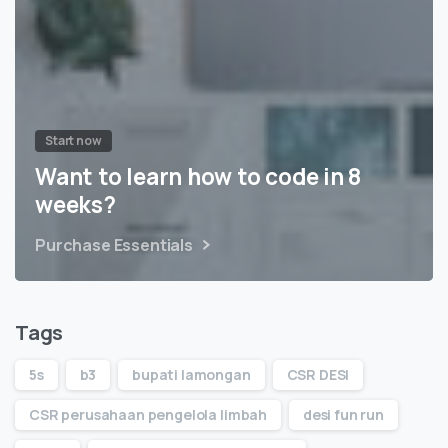
Start now
Want to learn how to code in 8
weeks?
Purchase Essentials
Tags
5s
b3
bupati lamongan
CSR DESI
CSR perusahaan pengelola limbah
desi fun run