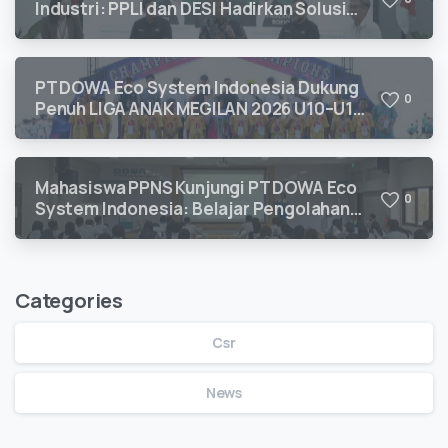
Industri: PPLI dan DESI Hadirkan Solusi
Kepatuhan Lingkungan
PT DOWA Eco System Indonesia Dukung
0
Penuh LIGA ANAK MEGILAN 2026 U10–U12
untuk Pengembangan Talenta Sepak Bola
Usia Dini
Mahasiswa PPNS Kunjungi PT DOWA Eco
0
System Indonesia: Belajar Pengolahan
Limbah B3 Langsung dari Ahlinya
Categories
Csr
News