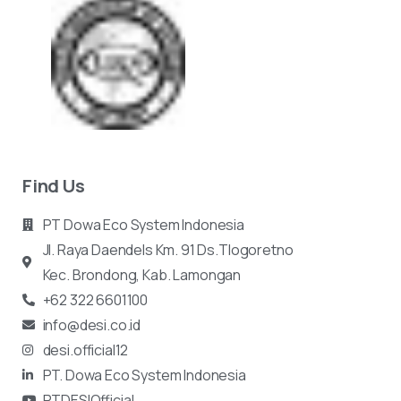
Find Us
PT Dowa Eco System Indonesia
Jl. Raya Daendels Km. 91 Ds.Tlogoretno
Kec.
Brondong, Kab. Lamongan
+62 322 6601100
info@desi.co.id
desi.official12
PT. Dowa Eco System Indonesia
PTDESIOfficial