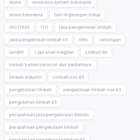
dowa
dowa eco system indonesia
dowa Indonesia
hari lingkungan hidup
ISO 17025
ITS
jasa pengelolaan limbah
jasa pengelolaan limbah b3
klhk
lamongan
landfill
Liga anak megilan
Limbah B3
limbah bahan beracun dan berbahaya
limbah industri
Limbah non B3
pengelolaan limbah
pengelolaan limbah non b3
pengolahan limbah b3
perusahaan jasa pengelolaan limbah
perusahaan pengelolaan limbah
perusahaan pengelolaan limbah b3