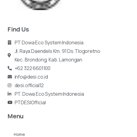
Find Us
PT Dowa Eco System Indonesia
Jl. Raya Daendels Km. 91 Ds.Tlogoretno
Kec.
Brondong, Kab. Lamongan
+62 322 6601100
info@desi.co.id
desi.official12
PT. Dowa Eco System Indonesia
PTDESIOfficial
Menu
Home