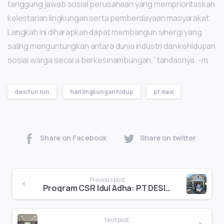
tanggung jawab sosial perusahaan yang memprioritaskan
kelestarian lingkungan serta pemberdayaan masyarakat.
Langkah ini diharapkan dapat membangun sinergi yang
saling menguntungkan antara dunia industri dan kehidupan
sosial warga secara berkesinambungan,” tandasnya. -m
desi fun run
hari lingkungan hidup
pt desi
Share on Facebook
Share on twitter
Previous post
Program CSR Idul Adha: PT DESI Bagikan Kambing untuk Warga Sidoarjo hingga Brondong
Next post