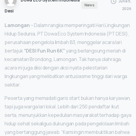
June 9,
News
2026
Desi
Lamongan
– Dalam rangka memperingati Hari Lingkungan
Hidup Sedunia, PT Dowa Eco System Indonesia (PT DESI),
perusahaan pengelola limbah B3, menggelar acara lari
bertajuk
“DESI Fun Run 6K”
yang berlangsung meriah di
kecamatan Brondong, Lamongan. Tak hanya olahraga,
acara ini juga diisi dengan aksi nyata pelestarian
lingkungan yang melibatkan antusiasme tinggi dari warga
sekitar.
Peserta yang memadati garis start bukan hanya karyawan,
tapi juga warga lari lokal. Lebih dari 250 pendaftar ikut
serta, menunjukkan kepedulian masyarakat terhadap gaya
hidup sehat sekaligus dukungan pada pengelolaan limbah
yang bertanggung jawab. “Kami ingin membuktikan bahwa