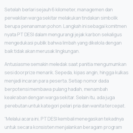
Setelah berlari sejauh 6 kilometer, managemen dan
perwakilan warga sekitar melakukan tindakan simbolik
berupa penanaman pohon. Langkah ini sebagai komitmen
nyata PT DESI dalam mengurangi jejak karbon sekaligus
mengedukasi publik bahwa limbah yang dikelola dengan
baik tidak akan merusak lingkungan.
Antusiasme semakin meledak saat panitia mengumumkan
sesi doorprize menarik. Sepeda, kipas angin, hingga kulkas
menjadi incaran para peserta. Setiap nomor dada
berpotensi membawa pulang hadiah, menambah
keakraban dengan warga sekitar. Selain itu, ada juga
perebutan untuk kategori pelari pria dan wanita tercepat.
“Melalui acara ini, PT DESI kembali menegaskan tekadnya
untuk secara konsisten menjalankan beragam program