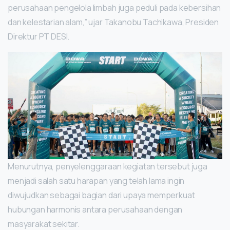
perusahaan pengelola limbah juga peduli pada kebersihan
dan kelestarian alam,” ujar Takanobu Tachikawa, Presiden
Direktur PT DESI.
Menurutnya, penyelenggaraan kegiatan tersebut juga
menjadi salah satu harapan yang telah lama ingin
diwujudkan sebagai bagian dari upaya memperkuat
hubungan harmonis antara perusahaan dengan
masyarakat sekitar.